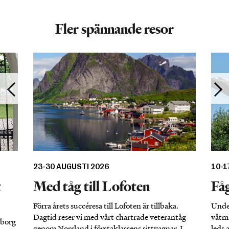
Fler spännande resor
23-30 AUGUSTI 2026
10-1
t
Med tåg till Lofoten
Fåg
Förra årets succéresa till Lofoten är tillbaka.
Under
Dagtid reser vi med vårt chartrade veterantåg
våtma
nborg
genom Norrland i förstaklassens sittvagnar. I
leds 