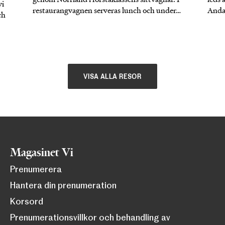
vi
restaurangvagnen serveras lunch och under…
Andal
ch
VISA ALLA RESOR
Magasinet Vi
Prenumerera
Hantera din prenumeration
Korsord
Prenumerationsvillkor och behandling av