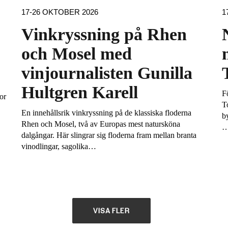
17-26 OKTOBER 2026
1
Vinkryssning på Rhen
och Mosel med
vinjournalisten Gunilla
Hultgren Karell
Fö
or
T
En innehållsrik vinkryssning på de klassiska floderna
b
Rhen och Mosel, två av Europas mest natursköna
dalgångar. Här slingrar sig floderna fram mellan branta
vinodlingar, sagolika…
VISA FLER