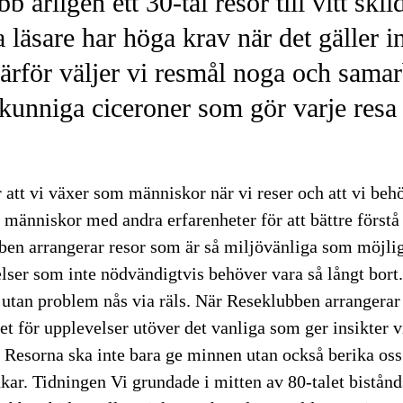
b årligen ett 30-tal resor till vitt skil
a läsare har höga krav när det gäller 
Därför väljer vi resmål noga och samarb
kunniga ciceroner som gör varje resa 
 att vi växer som människor när vi reser och att vi behö
 människor med andra erfarenheter för att bättre förstå 
ben arrangerar resor som är så miljövänliga som möjligt
lser som inte nödvändigtvis behöver vara så långt bort. V
 utan problem nås via räls. När Reseklubben arrangerar
det för upplevelser utöver det vanliga som ger insikter v
 Resorna ska inte bara ge minnen utan också berika oss
kar. Tidningen Vi grundade i mitten av 80-talet bistån