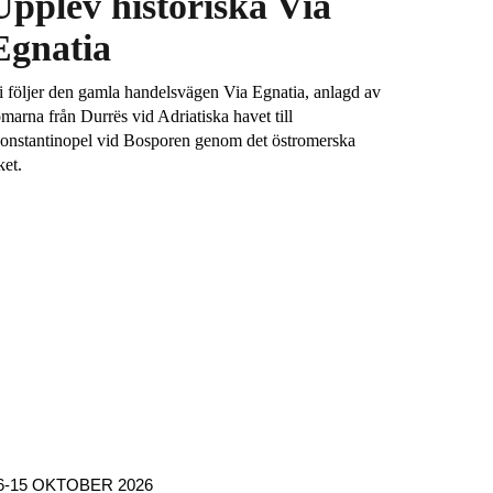
Upplev historiska Via
Egnatia
i följer den gamla handelsvägen Via Egnatia, anlagd av
omarna från Durrës vid Adriatiska havet till
onstantinopel vid Bosporen genom det östromerska
ket.
6-15 OKTOBER 2026