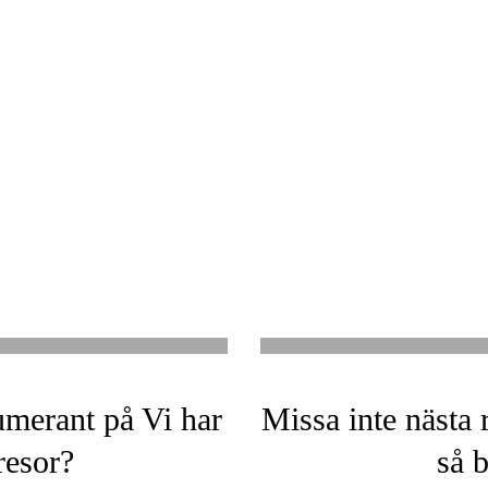
umerant på Vi har
Missa inte nästa 
 resor?
så 