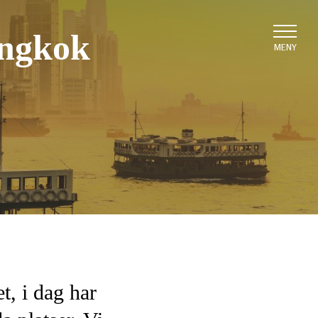
angkok
MENY
t, i dag har