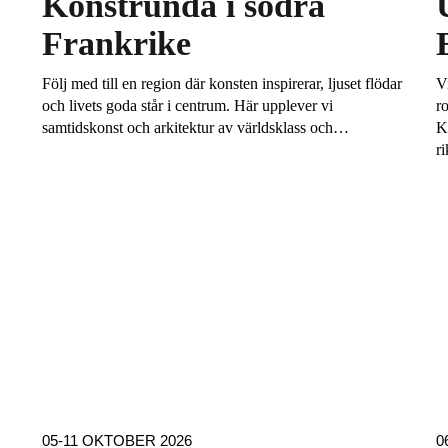
Konstrunda i södra
Frankrike
Följ med till en region där konsten inspirerar, ljuset flödar
V
och livets goda står i centrum. Här upplever vi
r
samtidskonst och arkitektur av världsklass och…
K
ri
05-11 OKTOBER 2026
0