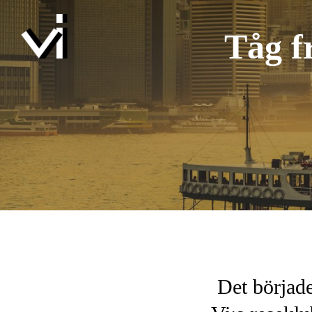
Tåg f
Det började