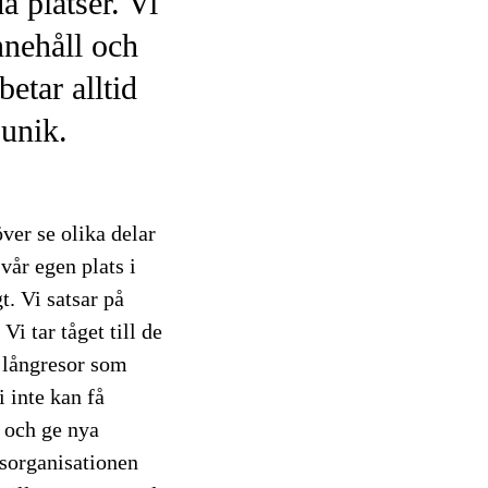
da platser. Vi
innehåll och
etar alltid
unik.
ver se olika delar
vår egen plats i
. Vi satsar på
i tar tåget till de
 långresor som
i inte kan få
 och ge nya
dsorganisationen