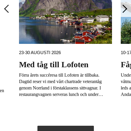
23-30 AUGUSTI 2026
10-1
Med tåg till Lofoten
Få
Förra årets succéresa till Lofoten är tillbaka.
Under
Dagtid reser vi med vårt chartrade veterantåg
våtma
genom Norrland i förstaklassens sittvagnar. I
leds 
 en
restaurangvagnen serveras lunch och under…
Anda