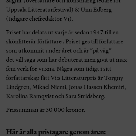
Saghir (översättare och konstnärlig ledare för
Uppsala Litteraturfestival) & Unn Edberg
(tidigare chefredaktör Vi).
Priset har delats ut varje år sedan 1947 till en
skönlitterär författare . Priset ges till författare
som utkommit under året och är ”på väg” –
det vill säga som har debuterat men givit ut max
fem verk för vuxna. Några som tidigt i sitt
författarskap fått Vi:s Litteraturpris är Torgny
Lindgren, Mikael Niemi, Jonas Hassen Khemiri,
Karolina Ramqvist och Sara Stridsberg.
Prissumman är 50 000 kronor.
Här är alla pristagare genom åren: