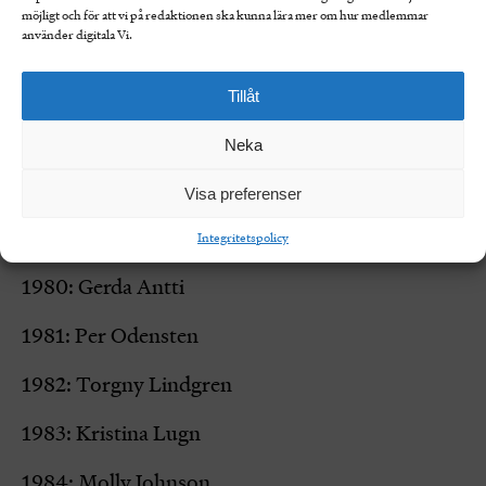
1975: Gunnar Harding
möjligt och för att vi på redaktionen ska kunna lära mer om hur medlemmar
använder digitala Vi.
1976: Barbro Lindgren, Hans Nestius, Stig
Edling
Tillåt
1977: Barbro Backberger, Torgny Karnstedt
Neka
1978: Bunny Ragnerstam, Kerstin Strandberg
Visa preferenser
1979: Eva Ström, Jan Fogelbäck
Integritetspolicy
1980: Gerda Antti
1981: Per Odensten
1982: Torgny Lindgren
1983: Kristina Lugn
1984: Molly Johnson