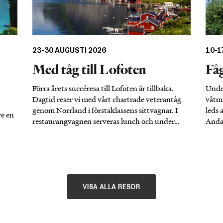
23-30 AUGUSTI 2026
10-1
Med tåg till Lofoten
Fåg
Förra årets succéresa till Lofoten är tillbaka.
Under
Dagtid reser vi med vårt chartrade veterantåg
våtma
genom Norrland i förstaklassens sittvagnar. I
leds 
re en
restaurangvagnen serveras lunch och under…
Andal
VISA ALLA RESOR